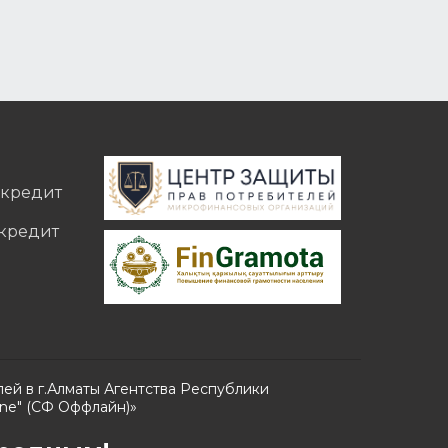
окредит
окредит
лей в г.Алматы Агентства Республики
ine" (СФ Оффлайн)»